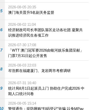
2026-08-05 20:35
5
澳门海关晋升9名副关务监督
2026-08-02 11:04
6
经济财政司司长率团队落区走访各社团 凝聚共
识推进经济民生各项工作
2026-07-30 17:08
7
「WTT 澳门冠军赛2026由银河娱乐集团呈献」
门票7月31日起公开发售
2026-08-03 22:03
8
岑浩辉在福建厦门、龙岩两市考察调研
2026-07-31 16:40
9
统计局8月1日起派员上门 协助住户完成2026 中
期人口统计问卷
2026-08-05 15:14
10
警情通告：提防网购“扫码登记”诈骗 以免MPay