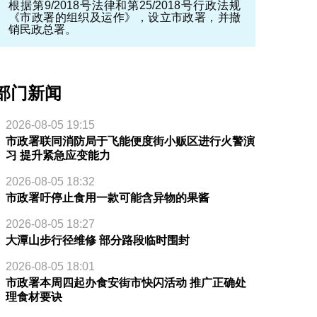
根据第9/2018号法律和第25/2018号行政法规
《市政署的组织及运作》，设立市政署，并撤
销民政总署。
部门新闻
2026-08-05 19:15
市政署联同消防局于飞能便度街小贩区进行火警演
习 提升紧急应变能力
2026-08-05 18:32
市政署吁停止食用一款可能含异物的果酱
2026-08-05 18:27
大潭山步行径维修 部分路段临时围封
2026-08-05 18:01
市政署本周四起办食安街市快闪活动 推广正确处
理食材要诀