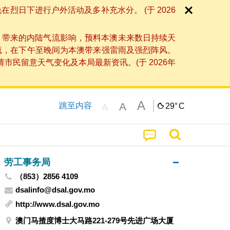
日下进行户外活动及多补充水分。 (于 2026
」带来的内陆气流影响，预料本澳未来数日持续天
流，在下午至晚间为本澳带来强雷雨及强烈阵风。
民留意天气变化及本局最新资讯。(于 2026年
A
A
跳至内容
29°
C
A
劳工事务局
（853）2856 4109
dsalinfo@dsal.gov.mo
http://www.dsal.gov.mo
澳门马揸度博士大马路221-279号先进广场大厦