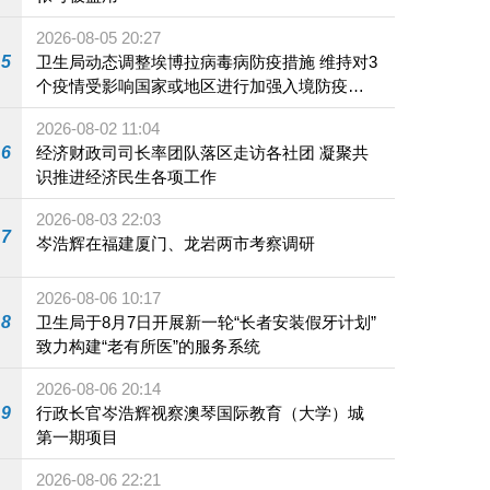
2026-08-05 20:27
5
卫生局动态调整埃博拉病毒病防疫措施 维持对3
个疫情受影响国家或地区进行加强入境防疫措
施
2026-08-02 11:04
6
经济财政司司长率团队落区走访各社团 凝聚共
识推进经济民生各项工作
2026-08-03 22:03
7
岑浩辉在福建厦门、龙岩两市考察调研
2026-08-06 10:17
8
卫生局于8月7日开展新一轮“长者安装假牙计划”
致力构建“老有所医”的服务系统
2026-08-06 20:14
9
行政长官岑浩辉视察澳琴国际教育（大学）城
第一期项目
2026-08-06 22:21