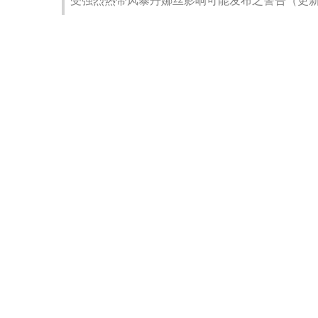
受强烈热带风暴丹娜丝影响可能发布之警告（更新时间：20