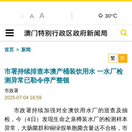
A
C
A
30°
A
搜寻
目录
首页
新闻
繁
简
市署持续排查本澳产桶装饮用水 一水厂检
测异常已勒令停产整顿
市政署
2025-07-04 16:59
市政署持续加强对全澳饮用水厂的巡查及抽
检，今（4日）发现生命之泉樽装水厂的检测样本
异常，大肠菌群和铜绿假单胞菌含量达不合格，市