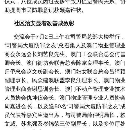
仪式，八位成员因过去多年致力促进警民关系、协
助提高市民防罪意识获颁嘉许状。
社区治安显着改善成效彰
交流会于7月2日上午在司警局总部大楼举行，
“司警局大厦防罪之友”总召集人及澳门物业管理业
商会永远会长刘艺良先生、澳门工会联合总会何雪
卿会长、澳门街坊会联合总会陈家良理事长、澳门
归侨总会赵文炎副会长、澳门妇女联合总会吕绮颖
副理事长、民众建澳联盟李良汪理事长、澳门物业
管理业商会谢思训会长、澳门不动产管理专业技术
人员协会仇坤仪会长、澳门物业管理专业人员协会
周嘉进会长，以及逾50名“司警局大厦防罪之友”成
员代表等嘉宾应邀出席，与司警局薛仲明局长，赖
文威、苏兆强及岑锦荣三位副局长，以及多位厅处