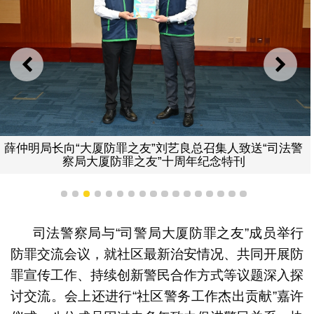
上一则
下一
薛仲明局长向“大厦防罪之友”刘艺良总召集人致送“司法警
察局大厦防罪之友”十周年纪念特刊
1
2
3
4
5
6
7
8
9
10
11
12
13
14
15
16
17
司法警察局与“司警局大厦防罪之友”成员举行
防罪交流会议，就社区最新治安情况、共同开展防
罪宣传工作、持续创新警民合作方式等议题深入探
讨交流。会上还进行“社区警务工作杰出贡献”嘉许