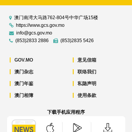
澳门南湾大马路762-804号中华广场15楼
https://www.gcs.gov.mo
info@gcs.gov.mo
(853)2833 2886
(853)2835 5426
GOV.MO
意见信箱
澳门杂志
联络我们
澳门年鉴
私隐声明
澳门相簿
使用条款
下载手机应用程序
澳门政府新闻 APP - App Store 下载
澳门政府新闻 APP - Googl
澳门政府新闻 