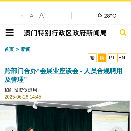
A
C
A
28°
A
搜寻
目录
首页
新闻
繁
简
PT
EN
跨部门合办“会展业座谈会 - 人员合规聘用
及管理”
招商投资促进局
2025-06-28 14:45