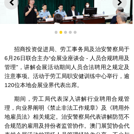
上一则
下一
1
2
3
4
5
招商投资促进局、劳工事务局及治安警察局于
6月26日联合主办“会展业座谈会 - 人员合规聘用及
招商投资促进局委员黄伊琳欢迎会展业从业员出席座谈
管理”，讲解会展活动期间人员合法聘用之规定及
会，冀助业界更清晰发展方向并更好提升会展业的发展
注意事项。活动于劳工局职安健训练中心举行，逾
120位本地会展业界代表出席。
期间，劳工局代表深入讲解行业聘用合规管
理，向业界阐明《禁止非法工作规章》及《聘用外
地雇员法》相关规定。治安警察局代表讲解防范不
合规范的雇用及持份者监管协作。澳门展贸协会代