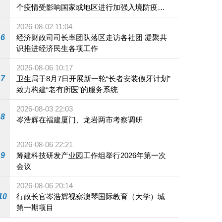
个疫情受影响国家或地区进行加强入境防疫措
施
2026-08-02 11:04
6
经济财政司司长率团队落区走访各社团 凝聚共
识推进经济民生各项工作
2026-08-06 10:17
7
卫生局于8月7日开展新一轮“长者安装假牙计划”
致力构建“老有所医”的服务系统
2026-08-03 22:03
8
岑浩辉在福建厦门、龙岩两市考察调研
2026-08-06 22:21
9
筹建科技研发产业园工作组举行2026年第一次
会议
2026-08-06 20:14
10
行政长官岑浩辉视察澳琴国际教育（大学）城
第一期项目