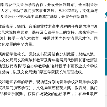
海戏剧学院及中央音乐学院合作，开设全日制舞蹈、全日制音乐
业人才，推动了澳门演艺事业发展。从2022年起，文化局与
蹈及音乐职业技术高中课程奠定基础，开展合作新篇章。
办学签字仪式
致辞表示，舞蹈、音乐职业技术高中课程的开办是内地与澳
两大艺术院校在师资、课程及实践平台上的支持。未来将进一
澳门接受一流艺术教育，并通过国内外交流展示才华。同
文化发展的中坚力量。
属舞蹈学校校长、党总支书记吴洁也分别致辞，总结京澳、
与文化局局长梁惠敏和教育及青年发展局代副局长张敏辉进
地院校代表将“联合办学教学点”名牌授予中葡职业技术学校
陈盛畴，以及文化局澳门演艺学院院长陈理理接收。
校和老师多年的培养。现场还分别向音乐学校及舞蹈学校学
院及澳门演艺学院）、文化局演艺精英大奖，教青局、澳门
品和音乐演奏， 获得在场观众的热烈掌声，并在毕业歌声