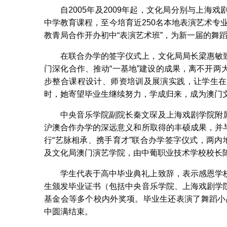
自2005年及2009年起，文化局分别与上
中学教育课程，至今培育近250名本地表演艺术专
教青局合作开办初中“表演艺术班”，为新一届的舞
联合
在联合办学的签字仪式上，文化局局长梁惠敏
门深化合作、推动“一基地”建设的成果，离不开
步整合课程设计、师资培训及展演实践，让学生在
时，她寄望毕业生继续努力，学成归来，成为澳门
中央音乐学院副院长秦文琛及上海戏剧学院附
沪澳合作办学的深远意义和所取得的丰硕成果，并
行“艺脉相承、携手育才”联合办学签字仪式，两内
及文化局澳门演艺学院，由中葡职业技术学校校长
学生代表于高中毕业典礼上致辞，表示感恩学
生颁发毕业证书（包括中央音乐学院、上海戏剧学
基金会等多个校内外奖项。毕业生还表演了舞蹈小
中圆满结束。