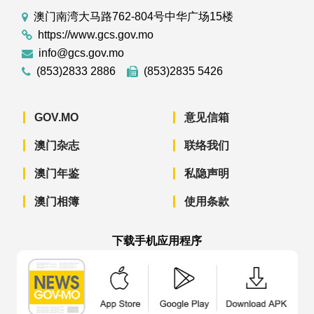
澳门南湾大马路762-804号中华广场15楼
https://www.gcs.gov.mo
info@gcs.gov.mo
(853)2833 2886
(853)2835 5426
GOV.MO
意见信箱
澳门杂志
联络我们
澳门年鉴
私隐声明
澳门相簿
使用条款
下载手机应用程序
澳门政府新闻 APP - App Store 下载
澳门政府新闻 APP - Googl
澳门政府新闻 