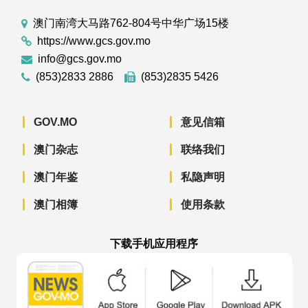
澳门南湾大马路762-804号中华广场15楼
https://www.gcs.gov.mo
info@gcs.gov.mo
(853)2833 2886
(853)2835 5426
GOV.MO
意见信箱
澳门杂志
联络我们
澳门年鉴
私隐声明
澳门相簿
使用条款
下载手机应用程序
澳门政府新闻 APP - App Store 下载
澳门政府新闻 APP - Googl
澳门政府新闻 