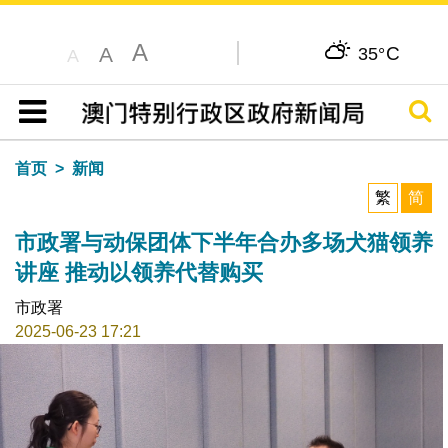
A
C
A
35°
A
搜寻
目录
首页
新闻
繁
简
市政署与动保团体下半年合办多场犬猫领养
讲座 推动以领养代替购买
市政署
2025-06-23 17:21