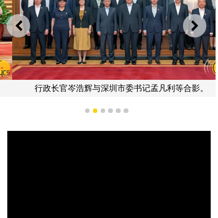
上一则
下一
行政长官岑浩辉与深圳市委书记孟凡利等合影。
1
2
3
4
5
6