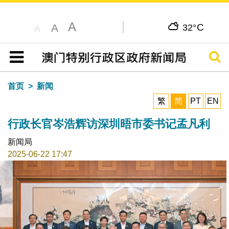
A
C
A
32°
A
搜寻
目录
首页
新闻
繁
简
PT
EN
行政长官岑浩辉访深圳晤市委书记孟凡利
新闻局
2025-06-22 17:47