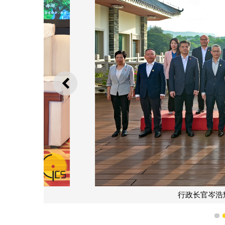
上一则
行政长官岑浩辉与惠州市
1