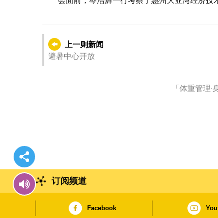
会面前，岑浩辉一行考察了惠州大亚湾经济技
上一则新闻
避暑中心开放
「体重管理∙
订阅频道
Facebook
You