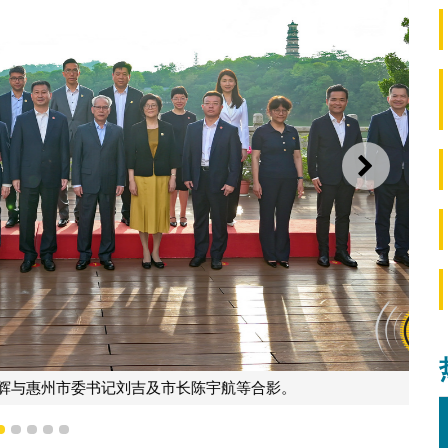
下一则
委书记刘吉及市长陈宇航等合影。
2
3
4
5
6