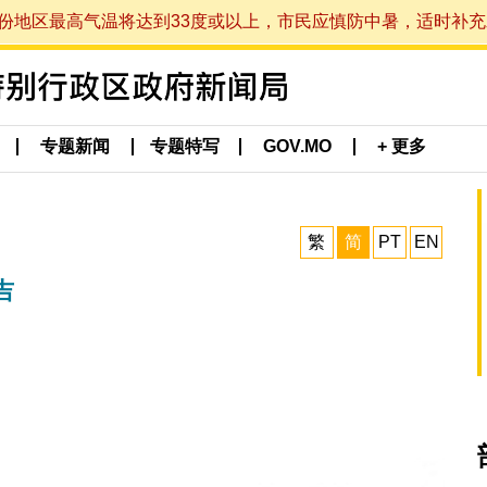
最高气温将达到33度或以上，市民应慎防中暑，适时补充水分。 (于
专题新闻
专题特写
GOV.MO
+ 更多
繁
简
PT
EN
吉