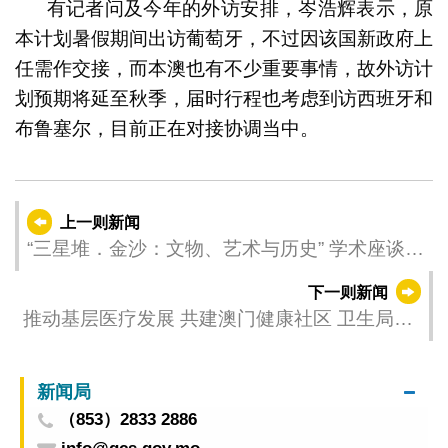
有记者问及今年的外访安排，岑浩辉表示，原
本计划暑假期间出访葡萄牙，不过因该国新政府上
任需作交接，而本澳也有不少重要事情，故外访计
划预期将延至秋季，届时行程也考虑到访西班牙和
布鲁塞尔，目前正在对接协调当中。
上一则新闻
“三星堆．金沙：文物、艺术与历史” 学术座谈会
于澳门美高梅圆满举行
下一则新闻
推动基层医疗发展 共建澳门健康社区 卫生局今
举行“澳门医学论坛2025暨家庭医学培训基地揭
幕仪式＂
新闻局
（853）2833 2886