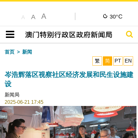
A
C
A
30°
A
搜寻
目录
首页
新闻
繁
简
PT
EN
岑浩辉落区视察社区经济发展和民生设施建
设
新闻局
2025-06-21 17:45