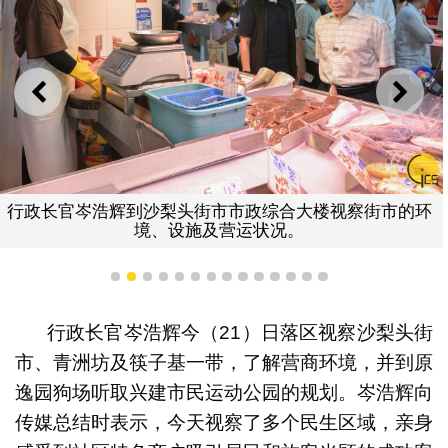
上一则
下一
行政长官岑浩辉到沙梨头街市市政综合大楼视察街市的环
境、设施及营运状况。
1
2
3
4
5
6
7
8
9
10
11
12
13
14
行政长官岑浩辉今（21）日落区视察沙梨头街
市、青洲坊及筷子基一带，了解营商环境，并到原
逸园狗场听取兴建市民运动公园的规划。岑浩辉向
传媒总结时表示，今天视察了多个民生区域，亲身