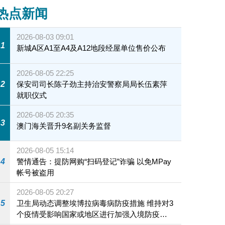
热点新闻
2026-08-03 09:01
1
新城A区A1至A4及A12地段经屋单位售价公布
2026-08-05 22:25
2
保安司司长陈子劲主持治安警察局局长伍素萍
就职仪式
2026-08-05 20:35
3
澳门海关晋升9名副关务监督
2026-08-05 15:14
4
警情通告：提防网购“扫码登记”诈骗 以免MPay
帐号被盗用
2026-08-05 20:27
5
卫生局动态调整埃博拉病毒病防疫措施 维持对3
个疫情受影响国家或地区进行加强入境防疫措