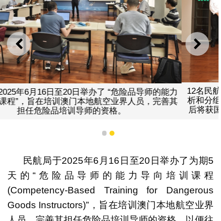
上一则
下一
12名民航局和本澳航空业界的代表通过理论知识、案
的能力
析和分组讨论等环节完成学习，并进行了考核，通过
善其
后将获国际航空运输协会(IATA)颁发危险品培训导师
证书。
1
2
民航局于2025年6月16日至20日举办了为期5
天的“危险品导师的能力导向培训课程
(Competency-Based Training for Dangerous
Goods Instructors)”，旨在培训澳门本地航空业界
人员，完善其担任危险品培训导师的资格，以便往