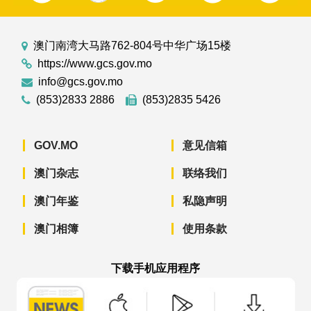
澳门南湾大马路762-804号中华广场15楼
https://www.gcs.gov.mo
info@gcs.gov.mo
(853)2833 2886
(853)2835 5426
GOV.MO
意见信箱
澳门杂志
联络我们
澳门年鉴
私隐声明
澳门相簿
使用条款
下载手机应用程序
澳门政府新闻 APP - App Store 下载
澳门政府新闻 APP - Googl
澳门政府新闻 