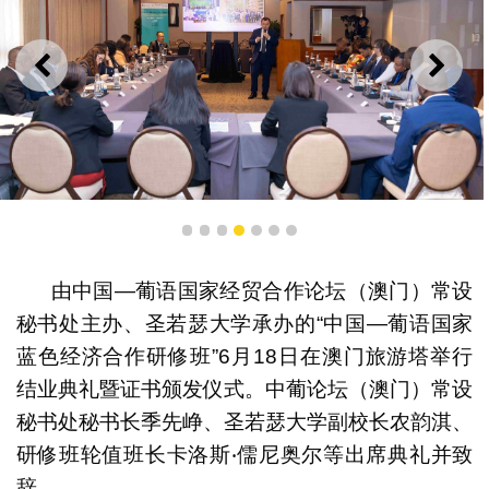
上一则
下一
研习交流
1
2
3
4
5
6
7
由中国—葡语国家经贸合作论坛（澳门）常设
秘书处主办、圣若瑟大学承办的“中国—葡语国家
蓝色经济合作研修班”6月18日在澳门旅游塔举行
结业典礼暨证书颁发仪式。中葡论坛（澳门）常设
秘书处秘书长季先峥、圣若瑟大学副校长农韵淇、
研修班轮值班长卡洛斯‧儒尼奥尔等出席典礼并致
辞。