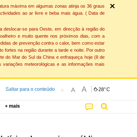
ratura máxima em algumas zonas atinja os 36 graus
tividades ao ar livre e beba mais água. ( Data de
a deslocar-se para Oeste, em direcção à região do
 soalheiro e muito quente nos próximos dias, com a
edidas de prevenção contra o calor, bem como estar
fortes na região durante a tarde e noite. Por outro
rte do Mar do Sul da China e enfraqueça hoje (8 de
s variações meteorológicas e as informações mais
A
A
Saltar para o conteúdo
28°
C
A
+ mais