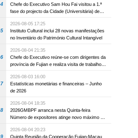
4
Chefe do Executivo Sam Hou Fai visitou a 1.ª
fase do projecto da Cidade (Universitária) de
Educação Internacional de Macau e Hengqin
2026-08-05 17:25
5
Instituto Cultural inclui 28 novas manifestações
no Inventário do Património Cultural Intangível
2026-08-04 21:35
6
Chefe do Executivo reúne-se com dirigentes da
província de Fujian e realiza visita de trabalho
em Fuzhou
2026-08-03 16:00
7
Estatísticas monetárias e financeiras – Junho
de 2026
2026-08-04 18:35
8
2026GMBPF arranca nesta Quinta-feira
Número de expositores atinge novo máximo em
18 anos
2026-08-04 20:23
9
Quinta Reunião da Cooperação Fujian-Macau