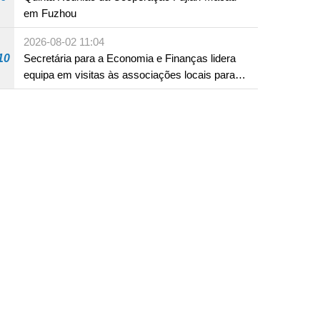
em Fuzhou
2026-08-02 11:04
10
Secretária para a Economia e Finanças lidera
equipa em visitas às associações locais para
consolidar consensos e promover os trabalhos
nas áreas económica e social