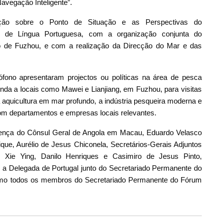
vegação Inteligente”.
ção sobre o Ponto de Situação e as Perspectivas do
s de Língua Portuguesa, com a organização conjunta do
o de Fuzhou, e com a realização da Direcção do Mar e das
ono apresentaram projectos ou políticas na área de pesca
da a locais como Mawei e Lianjiang, em Fuzhou, para visitas
aquicultura em mar profundo, a indústria pesqueira moderna e
com departamentos e empresas locais relevantes.
ença do Cônsul Geral de Angola em Macau, Eduardo Velasco
ue, Aurélio de Jesus Chiconela, Secretários-Gerais Adjuntos
Xie Ying, Danilo Henriques e Casimiro de Jesus Pinto,
 a Delegada de Portugal junto do Secretariado Permanente do
omo todos os membros do Secretariado Permanente do Fórum