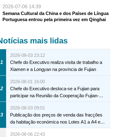
2026-07-06 14:39
Semana Cultural da China e dos Países de Língua
Portuguesa entrou pela primeira vez em Qinghai
Notícias mais lidas
2026-08-03 23:12
1
Chefe do Executivo realiza visita de trabalho a
Xiamen e a Longyan na província de Fujian
2026-08-01 16:00
2
Chefe do Executivo desloca-se a Fujian para
participar na Reunião da Cooperação Fujian-
Macau
2026-08-03 09:01
3
Publicação dos preços de venda das fracções
da habitação económica nos Lotes A1 a A4 e
A12 da Zona A dos Novos Aterros
2026-08-06 22:43