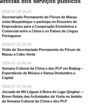
Notícias dos serviços públicos
2026-07-28 10:16
Secretariado Permanente do Fórum de Macau
visita Moçambique e participa no Encontro de
Empresários para a Cooperação Económica e
Comercial entre a China e os Países de Língua
Portuguesa
2026-07-22 20:30
Visita do Secretariado Permanente do Fórum de
Macau a Cabo Verde
2026-07-10 00:34
Semana Cultural da China e dos PLP em Beijing –
Espectáculo de Música e Dança Deslumbra a
Capital
2026-07-07 20:49
Jornada de Mil Léguas à Beira do Lago Qinghai —
Breve Relato das Actividades de Visita no âmbito
da Semana Cultural da China e dos PLP
NTE