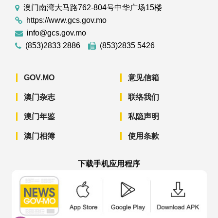
澳门南湾大马路762-804号中华广场15楼
https://www.gcs.gov.mo
info@gcs.gov.mo
(853)2833 2886
(853)2835 5426
GOV.MO
意见信箱
澳门杂志
联络我们
澳门年鉴
私隐声明
澳门相簿
使用条款
下载手机应用程序
澳门政府新闻 APP - App Store 下载
澳门政府新闻 APP - Googl
澳门政府新闻 