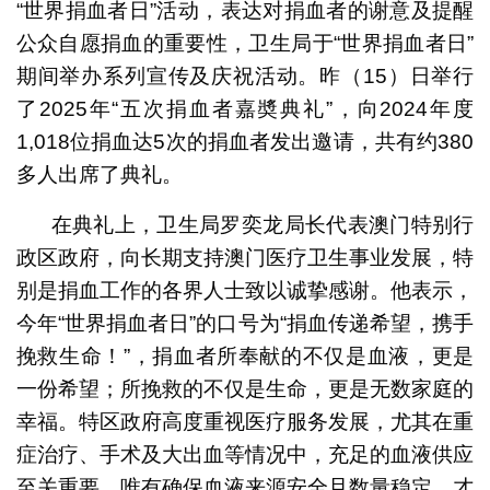
“世界捐血者日”活动，表达对捐血者的谢意及提醒
公众自愿捐血的重要性，卫生局于“世界捐血者日”
期间举办系列宣传及庆祝活动。昨（15）日举行
了2025年“五次捐血者嘉奬典礼”，向2024年度
1,018位捐血达5次的捐血者发出邀请，共有约380
“世界捐血者日”居民踊跃参与捐血
多人出席了典礼。
在典礼上，卫生局罗奕龙局长代表澳门特别行
政区政府，向长期支持澳门医疗卫生事业发展，特
“世界捐血者日”居民踊跃参与捐血
别是捐血工作的各界人士致以诚挚感谢。他表示，
今年“世界捐血者日”的口号为“捐血传递希望，携手
挽救生命！”，捐血者所奉献的不仅是血液，更是
一份希望；所挽救的不仅是生命，更是无数家庭的
扫描二维码预约捐血
幸福。特区政府高度重视医疗服务发展，尤其在重
症治疗、手术及大出血等情况中，充足的血液供应
至关重要。唯有确保血液来源安全且数量稳定，才