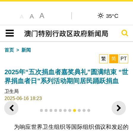
A
C
A
35°
A
搜寻
目录
首页
新闻
繁
简
PT
2025年“五次捐血者嘉奖典礼”圆满结束 “世
界捐血者日”系列活动期间居民踊跃捐血
卫生局
2025-06-16 18:23
上一则
下一
1
2
3
4
5
6
7
8
9
10
11
为响应世界卫生组织等国际组织倡议和发起的