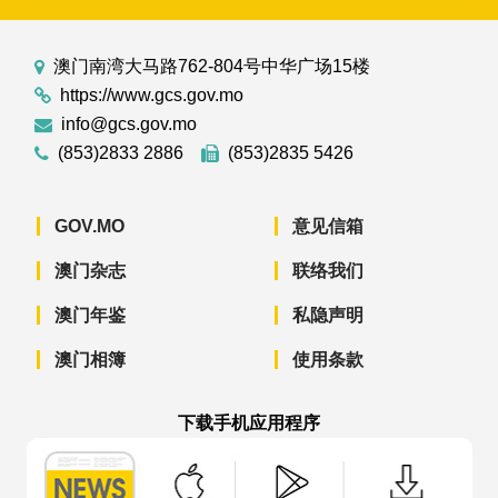
澳门南湾大马路762-804号中华广场15楼
https://www.gcs.gov.mo
info@gcs.gov.mo
(853)2833 2886
(853)2835 5426
GOV.MO
意见信箱
澳门杂志
联络我们
澳门年鉴
私隐声明
澳门相簿
使用条款
下载手机应用程序
澳门政府新闻 APP - App Store 下载
澳门政府新闻 APP - Googl
澳门政府新闻 