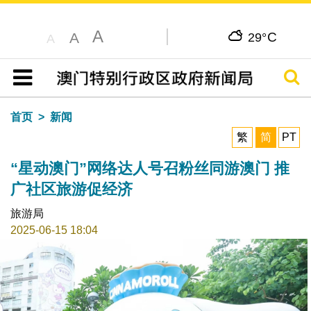
A
C
A
29°
A
搜寻
目录
首页
新闻
繁
简
PT
“星动澳门”网络达人号召粉丝同游澳门 推
广社区旅游促经济
旅游局
2025-06-15 18:04