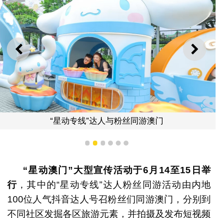
上一则
下一
“星动专线”达人与粉丝同游澳门
1
2
3
4
5
6
“星动澳门”大型宣传活动于6月14至15日举
行
，其中的“星动专线”达人粉丝同游活动由内地
100位人气抖音达人号召粉丝们同游澳门，分别到
不同社区发掘各区旅游元素，并拍摄及发布短视频