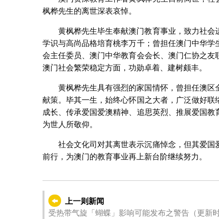
枫桦先生的离世深表哀悼。
黄枫桦先生毕生奉献澳门教育事业，致力社会
学识与高尚品格培育桃李万千；曾担任澳门中华学
会主任委员、澳门中华教育会会长、澳门仁协之友
澳门社会繁荣稳定方面，功勋卓着、建树颇丰。
黄枫桦先生具有强烈的家国情怀，曾担任澳区
献策。毕其一生，始终心怀国之大者，广泛做好联
成长、传承爱国爱澳精神、追思英烈、推展爱国教
为世人所敬仰。
社会文化司对其离世表示沉痛悼念，但其爱国
前行，为澳门的教育事业再上新台阶继续努力。
上一则新闻
受热带气旋「蝴蝶」影响可能发布之警告（更新时间：202