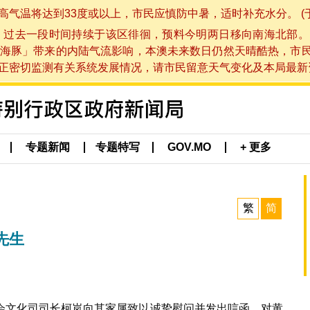
将达到33度或以上，市民应慎防中暑，适时补充水分。 (于 202
，过去一段时间持续于该区徘徊，预料今明两日移向南海北部。
海豚」带来的内陆气流影响，本澳未来数日仍然天晴酷热，市
切监测有关系统发展情况，请市民留意天气变化及本局最新资讯。(于 
专题新闻
专题特写
GOV.MO
+ 更多
繁
简
先生
会文化司司长柯岚向其家属致以诚挚慰问并发出唁函，对黄