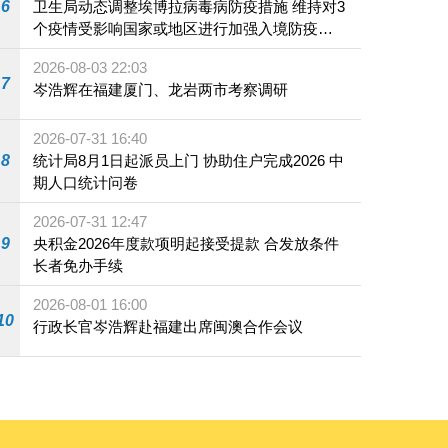
6
卫生局动态调整埃博拉病毒病防疫措施 维持对3
个疫情受影响国家或地区进行加强入境防疫措
施
2026-08-03 22:03
7
岑浩辉在福建厦门、龙岩两市考察调研
2026-07-31 16:40
8
统计局8月1日起派员上门 协助住户完成2026 中
期人口统计问卷
2026-07-31 12:47
9
央积金2026年度款项明起接受提款 合发放条件
长者免办手续
2026-08-01 16:00
10
行政长官岑浩辉赴福建出席闽澳合作会议