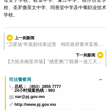
母女子学校、教业中学、濠江中学、氹仔坊众学
校、圣罗撒英文中学、同善堂中学及中葡职业技术
学校。
上一则新闻
“卫星场”年底前结束运营 特区政府要求妥善安
置员工
下一则新闻
【力拓东南亚市场】“感受澳门”路展一连三天曼
谷圆满举行受欢迎
司法警察局
总机：（853）2855 7777
24小时报案热线：993
nar@pj.gov.mo
http://www.pj.gov.mo