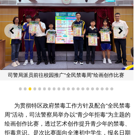
上一则
下一
司警局派员前往校园推广“全民禁毒周”绘画创作比赛
1
2
3
4
5
6
7
8
9
10
11
12
13
14
15
16
17
18
19
20
为贯彻特区政府禁毒工作方针及配合“全民禁毒
周”活动，司法警察局举办以“青少年拒毒”为主题的
绘画创作比赛，透过艺术创作提升青少年的禁毒、
拒毒意识。是次比赛面向全澳初中学生，报名日期