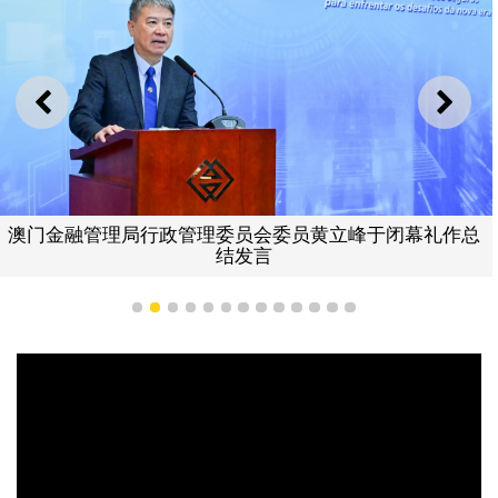
上一则
下一
澳门金融管理局行政管理委员会委员黄立峰于闭幕礼作总
结发言
1
2
3
4
5
6
7
8
9
10
11
12
13