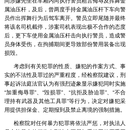
间涉嫌先坐在车厢内向执行警员粗言侮辱及挥舞金
属油压杆，及后，曾两度手持金属油压杆下车向警
员作出挥舞行为后驾车离开。警员立即尾随并最终
将该名司机截停，涉案司机表现出极不合作的态度
后，更下车使用金属油压杆击向执行警员，造成警
员身体受伤，在拘捕期间更导致部份警用装备出现
损毁。
考虑到有关犯罪的性质、嫌犯的作案方式、事
实的不法性及罪过的严重程度，经检察院建议，刑
事起诉法庭法官认为有强烈迹象显示嫌犯同时实施
“加重侮辱罪”、“毁损罪”、“抗拒及胁迫罪”、“不合
理持有武器及其他工具罪”等行为，决定对嫌犯采
用提供担保金、定期报到及禁止离境的强制措施。
检察院对任何暴力犯罪将依法严惩，对执法人