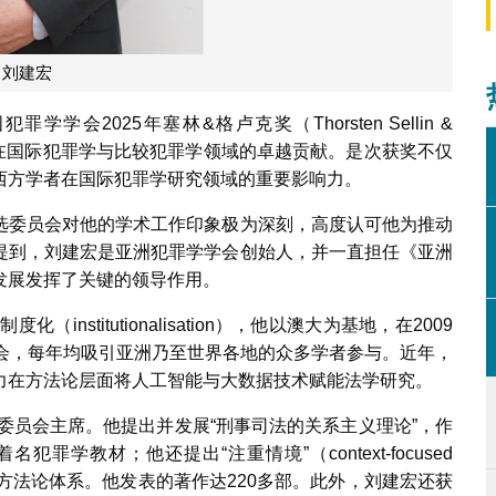
刘建宏
2025年塞林&格卢克奖（Thorsten Sellin &
rd），以表彰其在国际犯罪学与比较犯罪学领域的卓越贡献。是次获奖不仅
西方学者在国际犯罪学研究领域的重要影响力。
选委员会对他的学术工作印象极为深刻，高度认可他为推动
提到，刘建宏是亚洲犯罪学学会创始人，并一直担任《亚洲
发展发挥了关键的领导作用。
nstitutionalisation），他以澳大为基地，在2009
年会，每年均吸引亚洲乃至世界各地的众多学者参与。近年，
力在方法论层面将人工智能与大数据技术赋能法学研究。
术委员会主席。他提出并发展“刑事司法的关系主义理论”，作
学教材；他还提出“注重情境”（context-focused
理论方法论体系。他发表的著作达220多部。此外，刘建宏还获