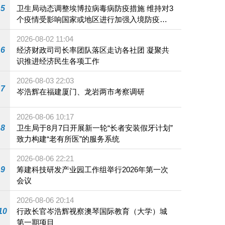
5
卫生局动态调整埃博拉病毒病防疫措施 维持对3
个疫情受影响国家或地区进行加强入境防疫措
施
2026-08-02 11:04
6
经济财政司司长率团队落区走访各社团 凝聚共
识推进经济民生各项工作
2026-08-03 22:03
7
岑浩辉在福建厦门、龙岩两市考察调研
2026-08-06 10:17
8
卫生局于8月7日开展新一轮“长者安装假牙计划”
致力构建“老有所医”的服务系统
2026-08-06 22:21
9
筹建科技研发产业园工作组举行2026年第一次
会议
2026-08-06 20:14
10
行政长官岑浩辉视察澳琴国际教育（大学）城
第一期项目