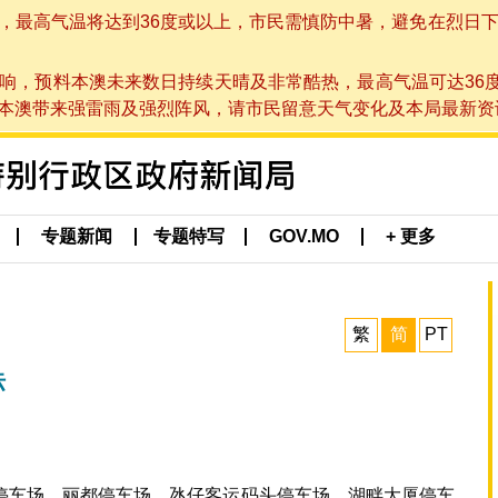
高气温将达到36度或以上，市民需慎防中暑，避免在烈日下进行户
响，预料本澳未来数日持续天晴及非常酷热，最高气温可达36
带来强雷雨及强烈阵风，请市民留意天气变化及本局最新资讯。(于 2
专题新闻
专题特写
GOV.MO
+ 更多
繁
简
PT
标
停车场、丽都停车场、氹仔客运码头停车场、湖畔大厦停车