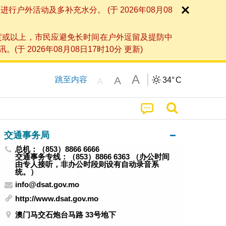
外活动及多补充水分。 (于 2026年08月08
度或以上，市民应避免长时间在户外逗留及提防中
026年08月08日17时10分 更新)
A
A
跳至内容
34°
C
A
交通事务局
总机：（853）8866 6666
交通事务专线：（853）8866 6363 （办公时间
由专人接听，非办公时段则设有自动录音系
统。）
info@dsat.gov.mo
http://www.dsat.gov.mo
澳门马交石炮台马路 33号地下