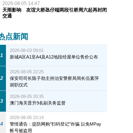
2026-08-05 14:47
天雨影响 友谊大桥氹仔端两段引桥周六起再封闭
交通
热点新闻
2026-08-03 09:01
1
新城A区A1至A4及A12地段经屋单位售价公布
2026-08-05 22:25
2
保安司司长陈子劲主持治安警察局局长伍素萍
就职仪式
2026-08-05 20:35
3
澳门海关晋升9名副关务监督
2026-08-05 15:14
4
警情通告：提防网购“扫码登记”诈骗 以免MPay
帐号被盗用