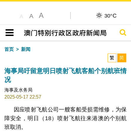
A
C
A
30°
A
搜寻
目录
首页
新闻
繁
简
海事局吁留意明日喷射飞航客船个别航班情
况
海事及水务局
2025-05-17 22:57
因应喷射飞航公司一艘客船受损需维修，为保
障安全，明日（18）喷射飞航往来港澳的个别航
班取消。