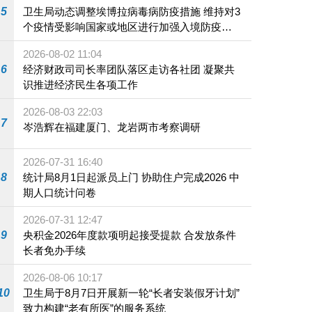
5
卫生局动态调整埃博拉病毒病防疫措施 维持对3
个疫情受影响国家或地区进行加强入境防疫措
施
2026-08-02 11:04
6
经济财政司司长率团队落区走访各社团 凝聚共
识推进经济民生各项工作
2026-08-03 22:03
7
岑浩辉在福建厦门、龙岩两市考察调研
2026-07-31 16:40
8
统计局8月1日起派员上门 协助住户完成2026 中
期人口统计问卷
2026-07-31 12:47
9
央积金2026年度款项明起接受提款 合发放条件
长者免办手续
2026-08-06 10:17
10
卫生局于8月7日开展新一轮“长者安装假牙计划”
致力构建“老有所医”的服务系统