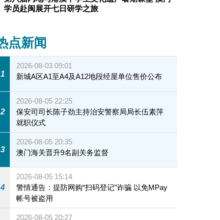
学员赴闽展开七日研学之旅
热点新闻
2026-08-03 09:01
1
新城A区A1至A4及A12地段经屋单位售价公布
2026-08-05 22:25
2
保安司司长陈子劲主持治安警察局局长伍素萍
就职仪式
2026-08-05 20:35
3
澳门海关晋升9名副关务监督
2026-08-05 15:14
4
警情通告：提防网购“扫码登记”诈骗 以免MPay
帐号被盗用
2026-08-05 20:27