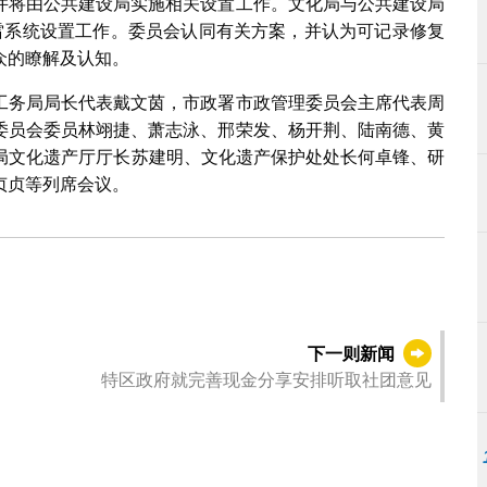
并将由公共建设局实施相关设置工作。文化局与公共建设局
雷系统设置工作。委员会认同有关方案，并认为可记录修复
众的瞭解及认知。
工务局局长代表戴文茵，市政署市政管理委员会主席代表周
委员会委员林翊捷、萧志泳、邢荣发、杨开荆、陆南德、黄
nteiro。文化局文化遗产厅厅长苏建明、文化遗产保护处处长何卓锋、研
贞贞等列席会议。
下一则新闻
特区政府就完善现金分享安排听取社团意见