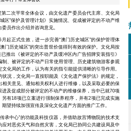
年度第二次平常全体会议，由文化遗产委员会代主席、文化局
史城区”保护及管理计划》实施情况、促成被评定的不动产维
向委员作出介绍并咨询意见。
年6月起正式生效，进一步完善“澳门历史城区”的保护管理体
“澳门历史城区”的突出普世价值得到有效的保护。文化局按
，在已推出《被评定的不动产及缓冲区内广告招牌安装指引》
编制、被评定的不动产日常使用管理、历史建筑物游客参观
定文化局的工作，认为有关的指引能提供清晰的引导作用。
的状况，文化局一直按职能及《文化遗产保护法》的规定，
出相关意见、通知相关权利人进行维修，以及采取必要的保
跟进及促成部分被评定的不动产的维修保养，当中已就70项
，另有18项已立案进行强制保养程序，并有2项已完成实施
，期望持续加强宣传及深化文化遗产方面的推广工作。
产传承中心”的功能及科技仪器，并借助故宫博物院的技术支
为应对恶劣天气和自然灾害，文化局已协同公共建设局及中