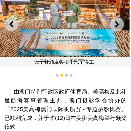
上一则
下一
张子轩颁发奖项予冠军得主
1
2
3
4
由澳门特别行政区政府体育局、美高梅及北斗
星航海赛事管理主办，澳门摄影学会协办的
「2025美高梅澳门国际帆船赛 - 专题摄影比赛」
已顺利完成，并于昨(12)日在美狮美高梅举行颁奖
仪式。