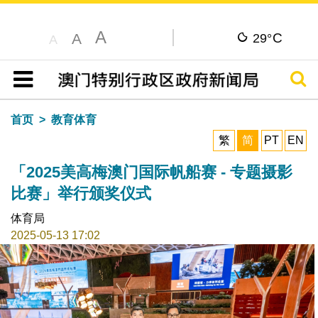
A
C
A
29°
A
搜寻
目录
首页
教育体育
繁
简
PT
EN
「2025美高梅澳门国际帆船赛 - 专题摄影
比赛」举行颁奖仪式
体育局
2025-05-13 17:02