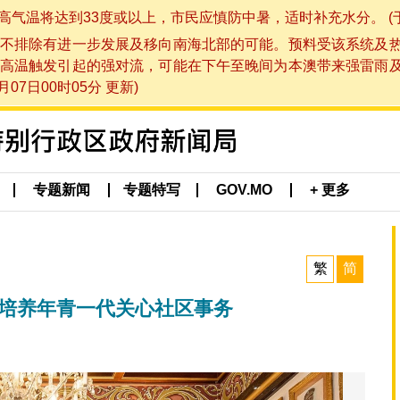
将达到33度或以上，市民应慎防中暑，适时补充水分。 (于 202
不排除有进一步发展及移向南海北部的可能。预料受该系统及
高温触发引起的强对流，可能在下午至晚间为本澳带来强雷雨
07日00时05分 更新)
专题新闻
专题特写
GOV.MO
+ 更多
繁
简
 培养年青一代关心社区事务