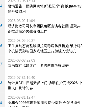
2026-08-05 15:14
4
警情通告：提防网购“扫码登记”诈骗 以免MPay
帐号被盗用
2026-08-02 11:04
5
经济财政司司长率团队落区走访各社团 凝聚共
识推进经济民生各项工作
2026-08-05 20:27
6
卫生局动态调整埃博拉病毒病防疫措施 维持对3
个疫情受影响国家或地区进行加强入境防疫措
施
2026-08-03 22:03
7
岑浩辉在福建厦门、龙岩两市考察调研
2026-07-31 16:40
8
统计局8月1日起派员上门 协助住户完成2026 中
期人口统计问卷
2026-07-31 12:47
9
央积金2026年度款项明起接受提款 合发放条件