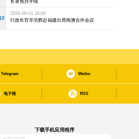
长者免办手续
2026-08-01 16:00
10
行政长官岑浩辉赴福建出席闽澳合作会议
Telegram
Weibo
电子报
RSS
下载手机应用程序
澳门政府新闻 APP - App Store 下载
澳门政府新闻 APP - Google Pla
澳门政府新闻 APP -