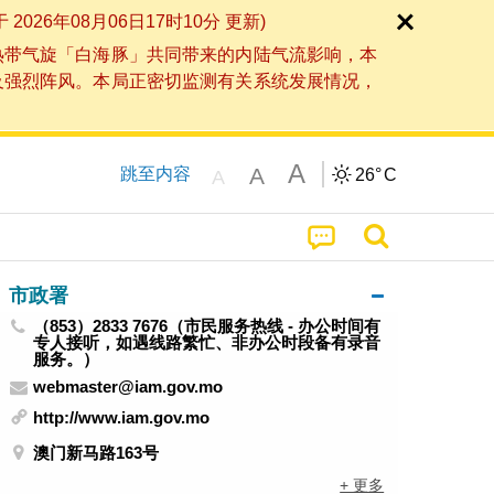
6年08月06日17时10分 更新)
热带气旋「白海豚」共同带来的内陆气流影响，本
及强烈阵风。本局正密切监测有关系统发展情况，
A
A
跳至内容
26°
C
A
市政署
（853）2833 7676（市民服务热线 - 办公时间有
专人接听，如遇线路繁忙、非办公时段备有录音
服务。）
webmaster@iam.gov.mo
http://www.iam.gov.mo
澳门新马路163号
+ 更多