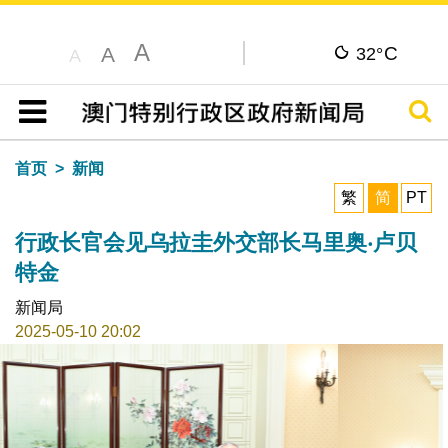
A
C
A
32°
A
搜寻
目录
首页
新闻
繁
简
PT
行政长官会见乌拉圭外交部长马里奥‧卢贝
特金
新闻局
2025-05-10 20:02