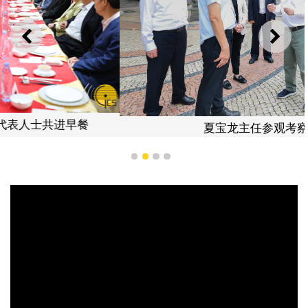
上一则
下一
夏宝龙主任参观考察妈阁庙
1
2
3
4