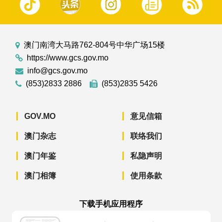
澳门南湾大马路762-804号中华广场15楼
https://www.gcs.gov.mo
info@gcs.gov.mo
(853)2833 2886
(853)2835 5426
GOV.MO
意见信箱
澳门杂志
联络我们
澳门年鉴
私隐声明
澳门相簿
使用条款
下载手机应用程序
澳门政府新闻 APP - App Store 下载
澳门政府新闻 APP - Googl
澳门政府新闻 