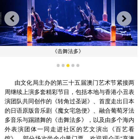
上一则
下一
《击舞法多》
1
2
3
4
5
由文化局主办的第三十五届澳门艺术节紧接两
周继续上演多套精彩节目，包括本地与香港小丑表
演团队共同创作的《转角过圣诞》、首度走出日本
的日语原版音乐剧《魔女宅急便》、融合葡萄牙法
多音乐与踢踏舞的《击舞法多》，以及由多个海内
外表演团体一同走进社区的艺文演出《百艺看
馆》。部分场次尚余少量门票，欢迎观众于“享澳