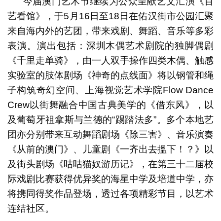
今届澳门艺术节继续为公众呈献艺文汇演《百
艺看馆》，于5月16日至18日在佑汉街市公园汇聚
来自海内外的艺团，带来戏剧、舞蹈、音乐等多彩
表演。演出包括：深圳木偶艺术剧院的独脚偶剧
《千里走单骑》，由一人双手操作四类木偶、触感
实验室的肢体剧场《神奇的点线面》将以钢管和绳
子构筑奇幻空间、上海视觉艺术学院Flow Dance
Crew以街舞融合中国古典美学的《借东风》，以
及葡萄牙祖拿斯与兰德的“踢踏法多”。多个本地艺
团亦分别带来互动舞蹈剧场《除三害》、音乐演奏
《从前的澳门》、儿童剧《一齐出去搵下！？》以
及街头剧场《咕咕猫奴游历记》，在第三十二届校
际戏剧比赛获得优异奖的海星中学及培道中学，亦
将携同得奖作品登场，透过各项精彩节目，以艺术
连结社区。