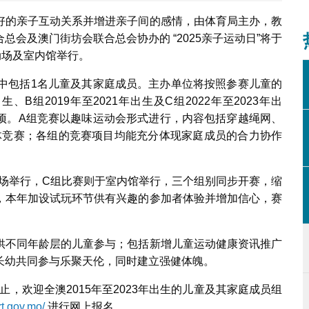
好的亲子互动关系并增进亲子间的感情，由体育局主办，教
会及澳门街坊会联合总会协办的 “2025亲子运动日”将于
动场及室内馆举行。
当中包括1名儿童及其家庭成员。主办单位将按照参赛儿童的
、B组2019年至2021年出生及C组2022年至2023年出
项。A组竞赛以趣味运动会形式进行，内容包括穿越绳网、
体竞赛；各组的竞赛项目均能充分体现家庭成员的合力协作
动场举行，C组比赛则于室内馆举行，三个组别同步开赛，缩
，本年加设试玩环节供有兴趣的参加者体验并增加信心，赛
。
供不同年龄层的儿童参与；包括新增儿童运动健康资讯推广
长幼共同参与乐聚天伦，同时建立强健体魄。
时止，欢迎全澳2015年至2023年出生的儿童及其家庭成员组
rt.gov.mo/
进行网上报名。