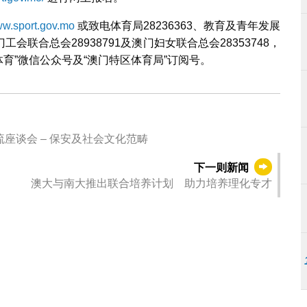
w.sport.gov.mo
或致电体育局28236363、教育及青年发展
门工会联合总会28938791及澳门妇女联合总会28353748，
澳门体育”微信公众号及“澳门特区体育局”订阅号。
座谈会 – 保安及社会文化范畴
下一则新闻
澳大与南大推出联合培养计划 助力培养理化专才