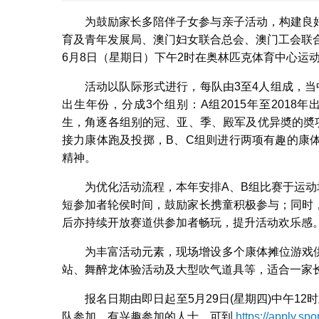
为鼓励家长多陪伴子女参与亲子活动，构建良
育及青年发展局、澳门妇女联合总会、澳门工会联合总
6月8日（星期日）下午2时在奥林匹克体育中心运
活动以队际形式进行，每队由3至4人组成，
出生年份，分成3个组别：A组2015年至2018年出生
生，角逐各组别的冠、亚、季、殿军及优异奬的奬
接力康体跑及投掷，B、C组则进行两项有趣的康
精神。
为优化活动流程，本年安排A、B组比赛于运
短参加者轮侯时间，鼓励家长携童积极参与；同时
后亦持续开放赛道供参加者畅玩，提升活动欢乐感
为丰富活动元素，现场增设多个康体摊位游戏
站、舞醉龙体验活动及大型吹气道具等，适合一家
报名日期由即日起至5月29日(星期四)中午12
队参加。有兴趣参加的人士，可到
https://apply.spo