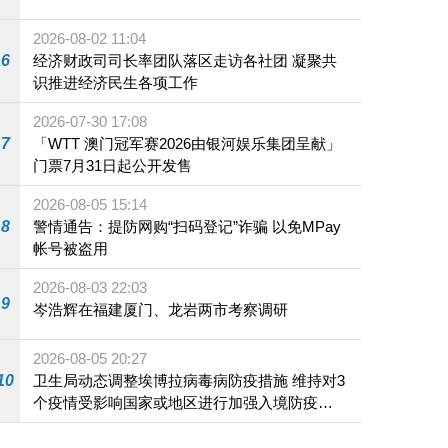
2026-08-02 11:04
6
经济财政司司长率团队落区走访各社团 凝聚共
识推进经济民生各项工作
2026-07-30 17:08
7
「WTT 澳门冠军赛2026由银河娱乐集团呈献」
门票7月31日起公开发售
2026-08-05 15:14
8
警情通告：提防网购“扫码登记”诈骗 以免MPay
帐号被盗用
2026-08-03 22:03
9
岑浩辉在福建厦门、龙岩两市考察调研
2026-08-05 20:27
10
卫生局动态调整埃博拉病毒病防疫措施 维持对3
个疫情受影响国家或地区进行加强入境防疫措
施