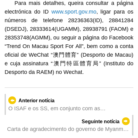
Para mais detalhes, queira consultar a página
electrónica do ID
www.sport.gov.mo
, ligar para os
números de telefone 28236363(ID), 28841284
(DSEDJ), 28333614(UGAMM), 28938791 (FAOM) e
28353748(AGMM), ou seguir a página do Facebook
“Trend On Macau Sport For All”, bem como a conta
oficial de WeChat “澳門體育” (Desporto de Macau)
e cuja assinatura “澳門特區體育局” (Instituto do
Desporto da RAEM) no Wechat.
Anterior notícia
O ISAF e os SS, em conjunto com as
associações e instituições, organizam este fim-
Seguinte notícia
de-semana uma actividade de divulgação sobre a
Carta de agradecimento do governo de Myanmar
segurança na utilização de medicamentos pelos
à Equipa Internacional de Emergência Médica da