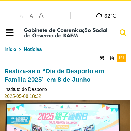
A
C
A
32°
A
Pesq
Índice
Início
Notícias
繁
简
PT
Realiza-se o “Dia de Desporto em
Família 2025” em 8 de Junho
Instituto do Desporto
2025-05-08 18:32