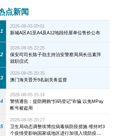
热点新闻
2026-08-03 09:01
1
新城A区A1至A4及A12地段经屋单位售价公布
2026-08-05 22:25
2
保安司司长陈子劲主持治安警察局局长伍素萍
就职仪式
2026-08-05 20:35
3
澳门海关晋升9名副关务监督
2026-08-05 15:14
4
警情通告：提防网购“扫码登记”诈骗 以免MPay
帐号被盗用
2026-08-05 20:27
5
卫生局动态调整埃博拉病毒病防疫措施 维持对3
个疫情受影响国家或地区进行加强入境防疫措