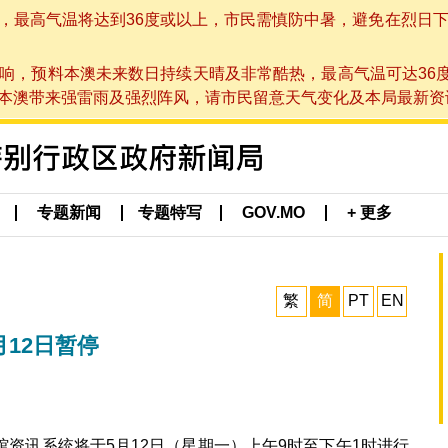
高气温将达到36度或以上，市民需慎防中暑，避免在烈日下进行户
响，预料本澳未来数日持续天晴及非常酷热，最高气温可达36
带来强雷雨及强烈阵风，请市民留意天气变化及本局最新资讯。(于 2
专题新闻
专题特写
GOV.MO
+ 更多
繁
简
PT
EN
12日暂停
资讯系统将于5月12日（星期一）上午9时至下午1时进行