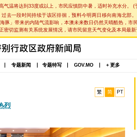
将达到33度或以上，市民应慎防中暑，适时补充水分。 (于 202
，过去一段时间持续于该区徘徊，预料今明两日移向南海北部。
海豚」带来的内陆气流影响，本澳未来数日仍然天晴酷热，市
切监测有关系统发展情况，请市民留意天气变化及本局最新资讯。(于 
专题新闻
专题特写
GOV.MO
+ 更多
繁
简
PT
热烈