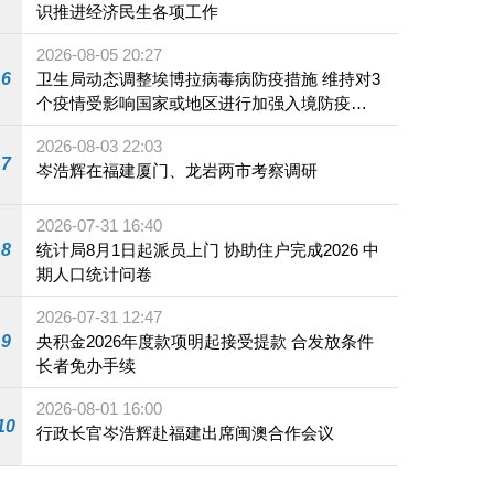
识推进经济民生各项工作
2026-08-05 20:27
6
卫生局动态调整埃博拉病毒病防疫措施 维持对3
个疫情受影响国家或地区进行加强入境防疫措
施
2026-08-03 22:03
7
岑浩辉在福建厦门、龙岩两市考察调研
2026-07-31 16:40
8
统计局8月1日起派员上门 协助住户完成2026 中
期人口统计问卷
2026-07-31 12:47
9
央积金2026年度款项明起接受提款 合发放条件
长者免办手续
2026-08-01 16:00
10
行政长官岑浩辉赴福建出席闽澳合作会议