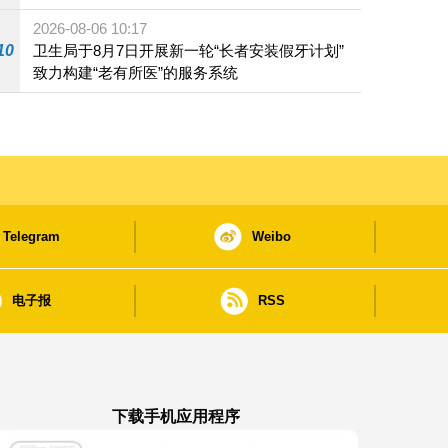
2026-08-06 10:17
10
卫生局于8月7日开展新一轮“长者安装假牙计划”
致力构建“老有所医”的服务系统
Telegram
Weibo
电子报
RSS
下载手机应用程序
澳门政府新闻 APP - App Store 下载
澳门政府新闻 APP - Google Pla
澳门政府新闻 APP -