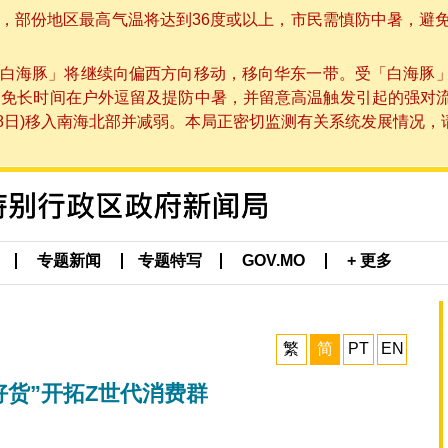
部份地区最高气温将达到36度或以上，市民需慎防中暑，避免在烈
白海豚」将继续向偏西方向移动，移向华东一带。受「白海豚
避免长时间在户外逗留及提防中暑，并留意高温触发引起的强对
8日)移入南海北部并减弱。本局正密切监测有关系统发展情况，请市
专题新闻
专题特写
GOV.MO
+ 更多
繁
简
PT
EN
好货”开拓Z世代消费群