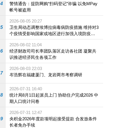
4
警情通告：提防网购“扫码登记”诈骗 以免MPay
帐号被盗用
2026-08-05 20:27
5
卫生局动态调整埃博拉病毒病防疫措施 维持对3
个疫情受影响国家或地区进行加强入境防疫措
施
2026-08-02 11:04
6
经济财政司司长率团队落区走访各社团 凝聚共
识推进经济民生各项工作
2026-08-03 22:03
7
岑浩辉在福建厦门、龙岩两市考察调研
2026-07-31 16:40
8
统计局8月1日起派员上门 协助住户完成2026 中
期人口统计问卷
2026-07-31 12:47
9
央积金2026年度款项明起接受提款 合发放条件
长者免办手续