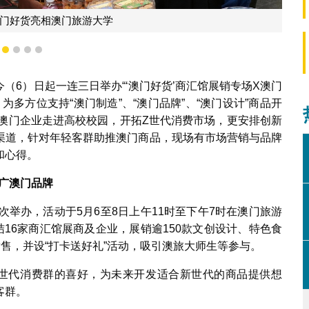
澳门旅游大学师生选购澳门好货
1
2
3
4
5
（6）日起一连三日举办“‘澳门好货’商汇馆展销专场X澳门
为多方位支持“澳门制造”、“澳门品牌”、“澳门设计”商品开
力澳门企业走进高校校园，开拓Z世代消费市场，更安排创新
渠道，针对年轻客群助推澳门商品，现场有市场营销与品牌
和心得。
广澳门品牌
二次举办，活动于5月6至8日上午11时至下午7时在澳门旅游
结16家商汇馆展商及企业，展销逾150款文创设计、特色食
发售，并设“打卡送好礼”活动，吸引澳旅大师生等参与。
世代消费群的喜好，为未来开发适合新世代的商品提供想
客群。