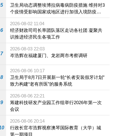
5
卫生局动态调整埃博拉病毒病防疫措施 维持对3
个疫情受影响国家或地区进行加强入境防疫措
施
2026-08-02 11:04
6
经济财政司司长率团队落区走访各社团 凝聚共
识推进经济民生各项工作
2026-08-03 22:03
7
岑浩辉在福建厦门、龙岩两市考察调研
2026-08-06 10:17
8
卫生局于8月7日开展新一轮“长者安装假牙计划”
致力构建“老有所医”的服务系统
2026-08-06 22:21
9
筹建科技研发产业园工作组举行2026年第一次
会议
2026-08-06 20:14
10
行政长官岑浩辉视察澳琴国际教育（大学）城
第一期项目