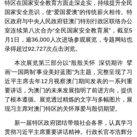
特区在国家安全教育方面走深走实，持续提升全民
国家安全意识，使“爱国爱澳”的传统薪火相传。特
区政府与中央人民政府驻澳门特别行政区联络办公
室连续第八次合办“全民国家安全教育展”，截至5
月1日，逾36,000人次进场参观展览，专题网站也
录得超过92,727次点击浏览。
本次展览第三部分以“殷殷关怀 深切期许 擘
画‘一国两制’事业美好蓝图”为主题，完整呈现了习
图为展览部份内容
近平主席去年12月视察澳门期间发表的一系列重
要讲话，为澳门的未来发展指明了前进方向，提供
了根本遵循。展览透过精炼的文字与多幅图片，展
图为展览部份内容
现习主席对澳门特区的关怀厚爱与殷切期望。
图为展览部份内容
图为展览部份内容
图为展览部份内容
图为展览部份内容
图为展览部份内容
图为展览部份内容
图为展览部份内容
图为展览部份内容
图为展览部份内容
图为展览部份内容
图为展览部份内容
图为展览部份内容
图为展览部份内容
图为展览部份内容
图为展览部份内容
图为展览部份内容
新一届特区政府团结带领社会各界，认真学习
贯彻习近平主席重要讲话精神。行政长官岑浩辉分