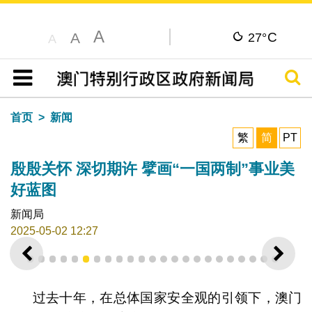
A
C
A
27°
A
搜寻
目录
首页
新闻
繁
简
PT
殷殷关怀 深切期许 擘画“一国两制”事业美
好蓝图
新闻局
2025-05-02 12:27
上一则
下一
1
2
3
4
5
6
7
8
9
10
11
12
13
14
15
16
17
18
19
20
21
22
23
过去十年，在总体国家安全观的引领下，澳门