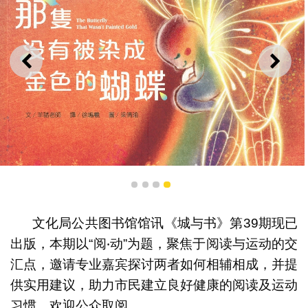
上一则
下一
1
2
3
4
文化局公共图书馆馆讯《城与书》第39期现已
出版，本期以“阅‧动”为题，聚焦于阅读与运动的交
“作者说”展示本澳心理认知绘本《那只没有被染成金色的
蝴蝶》的创作世界
汇点，邀请专业嘉宾探讨两者如何相辅相成，并提
供实用建议，助力市民建立良好健康的阅读及运动
习惯，欢迎公众取阅。