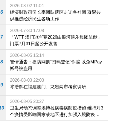
2026-08-02 11:04
6
经济财政司司长率团队落区走访各社团 凝聚共
识推进经济民生各项工作
2026-07-30 17:08
7
「WTT 澳门冠军赛2026由银河娱乐集团呈献」
门票7月31日起公开发售
2026-08-05 15:14
8
警情通告：提防网购“扫码登记”诈骗 以免MPay
帐号被盗用
2026-08-03 22:03
9
岑浩辉在福建厦门、龙岩两市考察调研
2026-08-05 20:27
10
卫生局动态调整埃博拉病毒病防疫措施 维持对3
个疫情受影响国家或地区进行加强入境防疫措
施