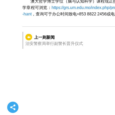
澳大哲学博士学位（脑与认知科学）课程现正接
学章程可浏览：
https://grs.um.edu.mo/index.php/p
-hant
，查询可于办公时间致电+853 8822 2456或
上一则新闻
治安警察局举行副警长晋升仪式