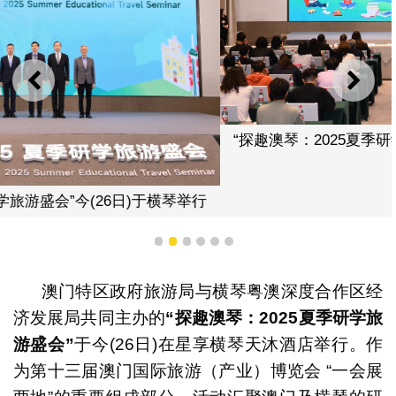
上一则
下一
“探趣澳琴：2025夏季研学旅游盛会”今(26日)于横琴举行
1
2
3
4
5
6
澳门特区政府旅游局与横琴粤澳深度合作区经
济发展局共同主办的
“
探趣澳琴：
2025
夏季研学旅
游盛会
”
于今(26日)在星享横琴天沐酒店举行。作
为第十三届澳门国际旅游（产业）博览会 “一会展