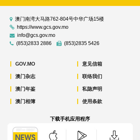
澳门南湾大马路762-804号中华广场15楼
https://www.gcs.gov.mo
info@gcs.gov.mo
(853)2833 2886
(853)2835 5426
GOV.MO
意见信箱
澳门杂志
联络我们
澳门年鉴
私隐声明
澳门相簿
使用条款
下载手机应用程序
澳门政府新闻 APP - App Store 下载
澳门政府新闻 APP - Googl
澳门政府新闻 