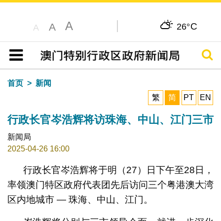
A
C
A
26°
A
搜寻
目录
首页
新闻
繁
简
PT
EN
行政长官岑浩辉将访珠海、中山、江门三市
新闻局
2025-04-26 16:00
行政长官岑浩辉将于明（27）日下午至28日，
率领澳门特区政府代表团先后访问三个粤港澳大湾
区内地城市 — 珠海、中山、江门。