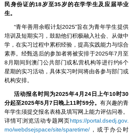
民身份证的
18
岁至
35
岁的在学学生及应届毕业
生。
“青年善用余暇计划2025”旨在为青年学生提供
培训及短期实习，鼓励他们积极融入社会、从做中
学，在实习过程中累积经验，提高实践能力与综合
素养。经甄选后的参加者将被安排于2025年7月至
8月期间到澳门公共部门或私营机构等进行约6个
星期的实习活动，具体实习时间将由各参与部门或
机构安排。
活动报名时间为
2025
年
4
月
24
日上午
10
时
30
分起至
2025
年
5
月
7
日晚上
11
时
59
分。
有兴趣的青
年学生须提交报名表格及填写网上能力评估问卷。
详情可浏览活动专题网页
https://portal.dsedj.gov.
mo/webdsejspace/site/sparetime/
，或于办公时