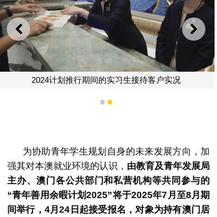
上一则
下一
2024计划推行期间的实习生接待客户实况
1
2
为协助青年学生规划自身的未来发展方向，加
强其对本澳就业环境的认识，
由教育及青年发展局
主办、澳门各公共部门和私营机构等共同参与的
“
青年善用余暇计划
2025”
将于
2025
年
7
月至
8
月期
间举行，
4
月
24
日起接受报名，对象为持有澳门居