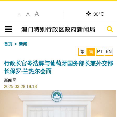
A
C
A
30°
A
搜寻
目录
首页
新闻
繁
简
PT
EN
行政长官岑浩辉与葡萄牙国务部长兼外交部
长保罗‧兰热尔会面
新闻局
2025-03-28 19:18