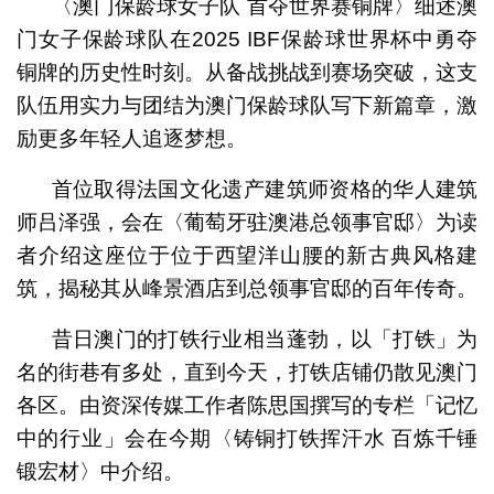
〈澳门保龄球女子队 首夺世界赛铜牌〉细述澳
门女子保龄球队在2025 IBF保龄球世界杯中勇夺
铜牌的历史性时刻。从备战挑战到赛场突破，这支
队伍用实力与团结为澳门保龄球队写下新篇章，激
励更多年轻人追逐梦想。
首位取得法国文化遗产建筑师资格的华人建筑
师吕泽强，会在〈葡萄牙驻澳港总领事官邸〉为读
者介绍这座位于位于西望洋山腰的新古典风格建
筑，揭秘其从峰景酒店到总领事官邸的百年传奇。
昔日澳门的打铁行业相当蓬勃，以「打铁」为
名的街巷有多处，直到今天，打铁店铺仍散见澳门
各区。由资深传媒工作者陈思国撰写的专栏「记忆
中的行业」会在今期〈铸铜打铁挥汗水 百炼千锤
锻宏材〉中介绍。