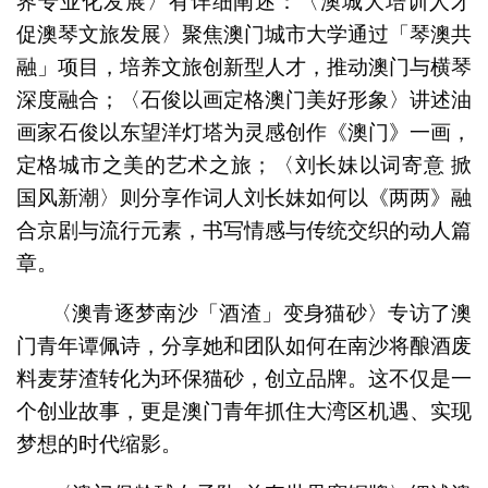
界专业化发展〉有详细阐述：〈澳城大培训人才
促澳琴文旅发展〉聚焦澳门城市大学通过「琴澳共
融」项目，培养文旅创新型人才，推动澳门与横琴
深度融合；〈石俊以画定格澳门美好形象〉讲述油
画家石俊以东望洋灯塔为灵感创作《澳门》一画，
定格城市之美的艺术之旅；〈刘长妹以词寄意 掀
国风新潮〉则分享作词人刘长妹如何以《两两》融
合京剧与流行元素，书写情感与传统交织的动人篇
章。
〈澳青逐梦南沙「酒渣」变身猫砂〉专访了澳
门青年谭佩诗，分享她和团队如何在南沙将酿酒废
料麦芽渣转化为环保猫砂，创立品牌。这不仅是一
个创业故事，更是澳门青年抓住大湾区机遇、实现
梦想的时代缩影。