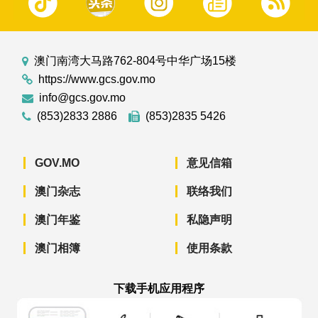
澳门南湾大马路762-804号中华广场15楼
https://www.gcs.gov.mo
info@gcs.gov.mo
(853)2833 2886
(853)2835 5426
GOV.MO
意见信箱
澳门杂志
联络我们
澳门年鉴
私隐声明
澳门相簿
使用条款
下载手机应用程序
澳门政府新闻 APP - App Store 下载
澳门政府新闻 APP - Googl
澳门政府新闻 