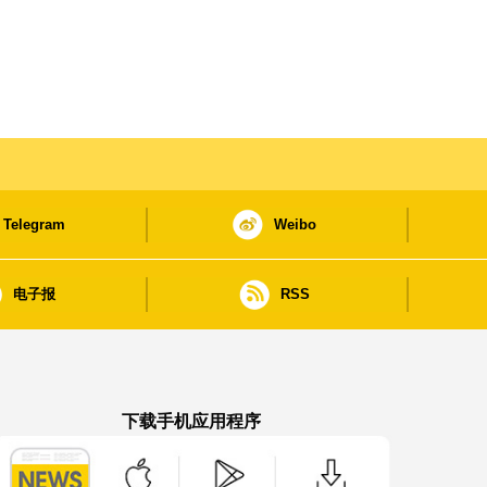
Telegram
Weibo
电子报
RSS
下载手机应用程序
澳门政府新闻 APP - App Store 下载
澳门政府新闻 APP - Google Pla
澳门政府新闻 APP -