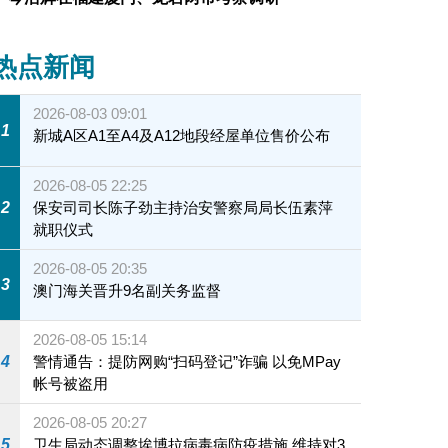
热点新闻
2026-08-03 09:01
1
新城A区A1至A4及A12地段经屋单位售价公布
2026-08-05 22:25
2
保安司司长陈子劲主持治安警察局局长伍素萍
就职仪式
2026-08-05 20:35
3
澳门海关晋升9名副关务监督
2026-08-05 15:14
4
警情通告：提防网购“扫码登记”诈骗 以免MPay
帐号被盗用
2026-08-05 20:27
5
卫生局动态调整埃博拉病毒病防疫措施 维持对3