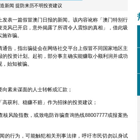
造新闻 提防来历不明投资建议
上发表一篇假冒澳门日报的新闻。该内容讹称「澳门特别行
麦克风已开启，意外揭露了所谓令人震惊的真相」，借此吸
实施诈骗。
情通告，指出骗徒会在网络社交平台上假冒不同国家地区主
报的投资计划。起初，部分事主确实能赚取小额利润并成功
现，始知被骗。
要向素未谋面的人士转帐或汇款；
「高获利、稳赚不赔」作为招徕的投资建议；
查核风险指数，或致电防诈骗查询热线88007777或报案热
闻的行为，可能触犯相关刑事法律，呼吁市民切勿以身试