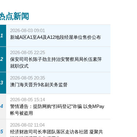
热点新闻
2026-08-03 09:01
1
新城A区A1至A4及A12地段经屋单位售价公布
2026-08-05 22:25
2
保安司司长陈子劲主持治安警察局局长伍素萍
就职仪式
2026-08-05 20:35
3
澳门海关晋升9名副关务监督
2026-08-05 15:14
4
警情通告：提防网购“扫码登记”诈骗 以免MPay
帐号被盗用
2026-08-02 11:04
5
经济财政司司长率团队落区走访各社团 凝聚共