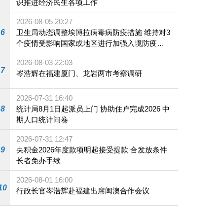
识推进经济民生各项工作
2026-08-05 20:27
6
卫生局动态调整埃博拉病毒病防疫措施 维持对3
个疫情受影响国家或地区进行加强入境防疫措
施
2026-08-03 22:03
7
岑浩辉在福建厦门、龙岩两市考察调研
2026-07-31 16:40
8
统计局8月1日起派员上门 协助住户完成2026 中
期人口统计问卷
2026-07-31 12:47
9
央积金2026年度款项明起接受提款 合发放条件
长者免办手续
2026-08-01 16:00
10
行政长官岑浩辉赴福建出席闽澳合作会议