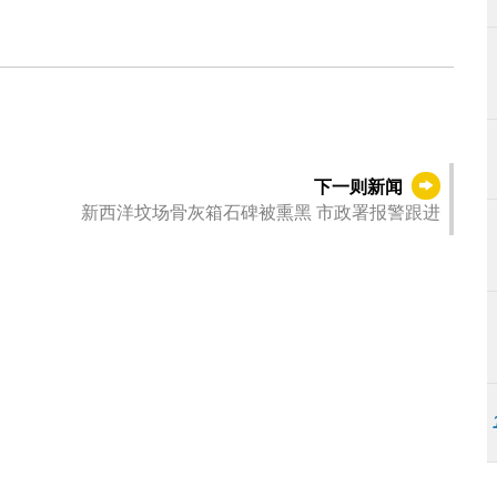
下一则新闻
新西洋坟场骨灰箱石碑被熏黑 市政署报警跟进