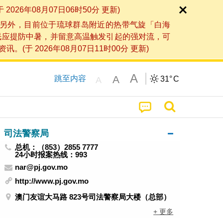
6年08月07日06时50分 更新)
另外，目前位于琉球群岛附近的热带气旋「白海
民应提防中暑，并留意高温触发引起的强对流，可
2026年08月07日11时00分 更新)
A
A
跳至内容
31°
C
A
司法警察局
总机：（853）2855 7777
24小时报案热线：993
nar@pj.gov.mo
http://www.pj.gov.mo
澳门友谊大马路 823号司法警察局大楼（总部）
+ 更多