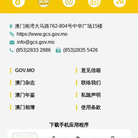
澳门南湾大马路762-804号中华广场15楼
https://www.gcs.gov.mo
info@gcs.gov.mo
(853)2833 2886
(853)2835 5426
GOV.MO
意见信箱
澳门杂志
联络我们
澳门年鉴
私隐声明
澳门相簿
使用条款
下载手机应用程序
澳门政府新闻 APP - App Store 下载
澳门政府新闻 APP - Googl
澳门政府新闻 