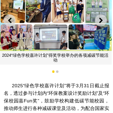
上一则
下一
得奖学校举办的各项减碳节能活
动
1
2
2025“绿色学校嘉许计划”将于3月31日截止报
2025“绿色学
名，透过参与计划内“环保教案设计奖励计划”及“环
保校园嘉Fun奖”，鼓励学校构建低碳节能校园，
推动师生进行各种减碳课堂及活动，为配合国家实