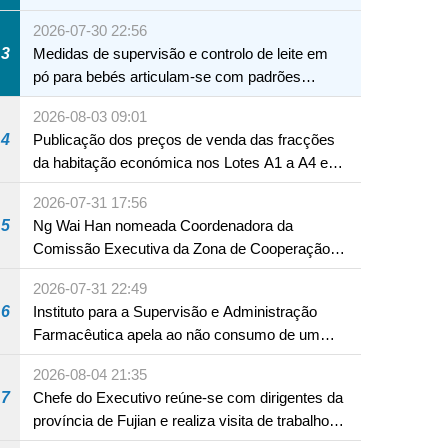
Macau
2026-07-30 22:56
3
Medidas de supervisão e controlo de leite em
pó para bebés articulam-se com padrões
internacionais Serviços interdepartamentais
2026-08-03 09:01
envidam esforços para assegurar a saúde dos
4
Publicação dos preços de venda das fracções
bebés e crianças, assim como a segurança
da habitação económica nos Lotes A1 a A4 e
alimentar
A12 da Zona A dos Novos Aterros
2026-07-31 17:56
5
Ng Wai Han nomeada Coordenadora da
Comissão Executiva da Zona de Cooperação
Aprofundada entre Guangdong e Macau em
2026-07-31 22:49
Hengqin
6
Instituto para a Supervisão e Administração
Farmacêutica apela ao não consumo de um
produto com substâncias medicamentosas
2026-08-04 21:35
ocidentais
7
Chefe do Executivo reúne-se com dirigentes da
província de Fujian e realiza visita de trabalho
em Fuzhou