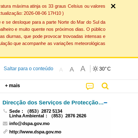
atura máxima atinja os 33 graus Celsius ou valores
ctualização: 2026-08-06 17H10 )
 e se desloque para a parte Norte do Mar do Sul da
alheiro e muito quente nos próximos dias. O público
as diurnas, que pode provocar trovoadas intensas e
população que acompanhe as variações meteorológicas
A
A
Saltar para o conteúdo
30°
C
A
+ mais
Direcção dos Serviços de Protecção Ambiental
Sede：（853）2872 5134
Linha Ambiental：（853）2876 2626
info@dspa.gov.mo
http://www.dspa.gov.mo