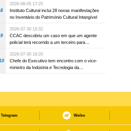
2026-08-05 17:25
8
Instituto Cultural inclui 28 novas manifestações
no Inventário do Património Cultural Intangível
2026-07-30 15:32
9
CCAC descobriu um caso em que um agente
policial terá recorrido a um terceiro para
assumir por si a culpa na sequência de uma
2026-07-30 18:20
infracção rodoviária
10
Chefe do Executivo tem encontro com o vice-
ministro da Indústria e Tecnologia da
Informação
Telegram
Weibo