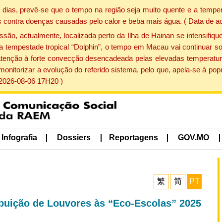
dias, prevê-se que o tempo na região seja muito quente e a temper
 contra doenças causadas pelo calor e beba mais água. ( Data de a
, actualmente, localizada perto da Ilha de Hainan se intensifique
a tempestade tropical “Dolphin”, o tempo em Macau vai continuar so
atenção à forte convecção desencadeada pelas elevadas temperatur
 monitorizar a evolução do referido sistema, pelo que, apela-se à 
 2026-08-06 17H20 )
Infografia
Dossiers
Reportagens
GOV.MO
繁
简
PT
ibuição de Louvores às “Eco-Escolas” 2025