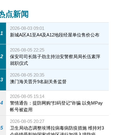
热点新闻
2026-08-03 09:01
1
新城A区A1至A4及A12地段经屋单位售价公布
2026-08-05 22:25
2
保安司司长陈子劲主持治安警察局局长伍素萍
就职仪式
2026-08-05 20:35
3
澳门海关晋升9名副关务监督
2026-08-05 15:14
4
警情通告：提防网购“扫码登记”诈骗 以免MPay
帐号被盗用
2026-08-05 20:27
5
卫生局动态调整埃博拉病毒病防疫措施 维持对3
个疫情受影响国家或地区进行加强入境防疫措