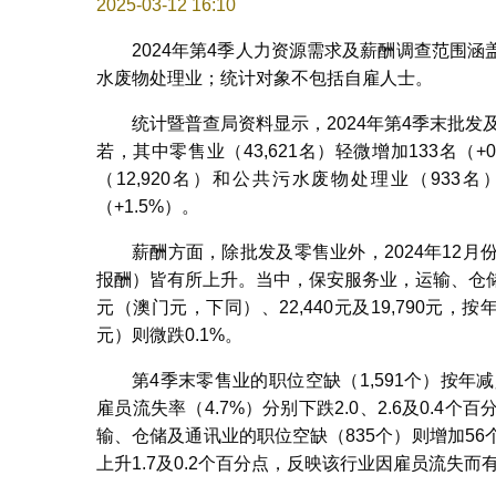
2025-03-12 16:10
2024年第4季人力资源需求及薪酬调查范围
水废物处理业；统计对象不包括自雇人士。
统计暨普查局资料显示，2024年第4季末批发及
若，其中零售业（43,621名）轻微增加133名（+
（12,920名）和公共污水废物处理业（933名）分
（+1.5%）。
薪酬方面，除批发及零售业外，2024年12
报酬）皆有所上升。当中，保安服务业，运输、仓储
元（澳门元，下同）、22,440元及19,790元，按年
元）则微跌0.1%。
第4季末零售业的职位空缺（1,591个）按年减
雇员流失率（4.7%）分别下跌2.0、2.6及0.
输、仓储及通讯业的职位空缺（835个）则增加56个
上升1.7及0.2个百分点，反映该行业因雇员流失