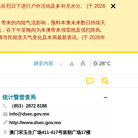
日下进行户外活动及多补充水分。 (于 2026
」带来的内陆气流影响，预料本澳未来数日持续天
流，在下午至晚间为本澳带来强雷雨及强烈阵风。
民留意天气变化及本局最新资讯。(于 2026年
A
A
跳至内容
28°
C
A
统计暨普查局
（853）2872 8188
info@dsec.gov.mo
http://www.dsec.gov.mo
澳门宋玉生广场411-417号皇朝广场17楼